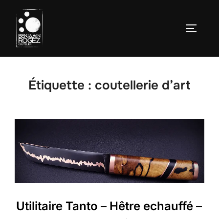
Aller
au
Permute
contenu
Étiquette :
coutellerie d’art
Utilitaire Tanto – Hêtre echauffé –