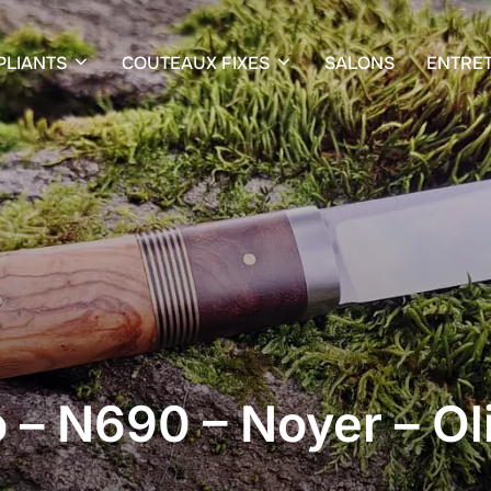
PLIANTS
COUTEAUX FIXES
SALONS
ENTRET
 – N690 – Noyer – Ol